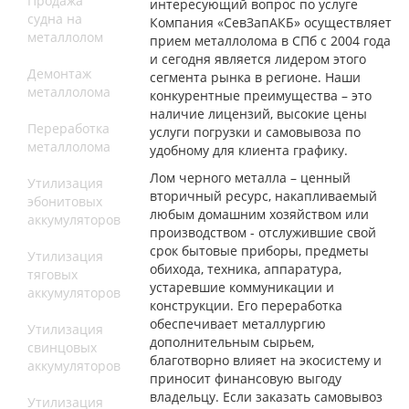
Продажа
интересующий вопрос по услуге
судна на
Компания «СевЗапАКБ» осуществляет
металлолом
прием металлолома в СПб с 2004 года
и сегодня является лидером этого
Демонтаж
сегмента рынка в регионе. Наши
металлолома
конкурентные преимущества – это
наличие лицензий, высокие цены
Переработка
услуги погрузки и самовывоза по
металлолома
удобному для клиента графику.
Лом черного металла – ценный
Утилизация
вторичный ресурс, накапливаемый
эбонитовых
любым домашним хозяйством или
аккумуляторов
производством - отслужившие свой
срок бытовые приборы, предметы
Утилизация
обихода, техника, аппаратура,
тяговых
устаревшие коммуникации и
аккумуляторов
конструкции. Его переработка
обеспечивает металлургию
Утилизация
дополнительным сырьем,
свинцовых
благотворно влияет на экосистему и
аккумуляторов
приносит финансовую выгоду
владельцу. Если заказать самовывоз
Утилизация