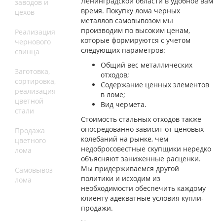
Ленинградской области в удобное вам
заводов и
время. Покупку лома черных
цехов
металлов самовывозом мы
производим по высоким ценам,
Реализация
которые формируются с учетом
чернового
следующих параметров:
свинца
Общий вес металлических
Заготовка,
отходов;
сортировка,
Содержание ценных элементов
реализация
в ломе;
цветной
Вид чермета.
стали
Стоимость стальных отходов также
опосредованно зависит от ценовых
Продажа
колебаний на рынке, чем
цветного
недобросовестные скупщики нередко
лома
объясняют заниженные расценки.
Мы придерживаемся другой
Самовывоз
политики и исходим из
лома
необходимости обеспечить каждому
клиенту адекватные условия купли-
продажи.