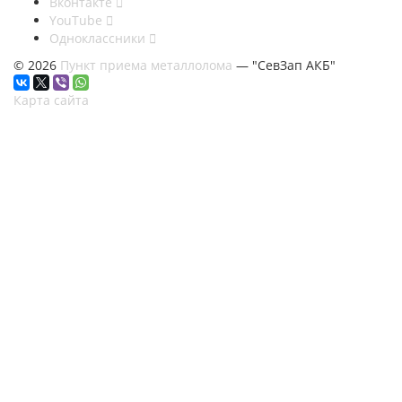
Вконтакте
YouTube
Одноклассники
© 2026
Пункт приема металлолома
— "СевЗап АКБ"
Карта сайта