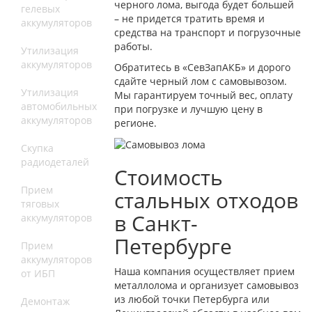
черного лома, выгода будет большей
гелевых
– не придется тратить время и
аккумуляторов
средства на транспорт и погрузочные
работы.
Утилизация
аккумуляторов
Обратитесь в «СевЗапАКБ» и дорого
сдайте черный лом с самовывозом.
Утилизация
Мы гарантируем точный вес, оплату
автомобильных
при погрузке и лучшую цену в
аккумуляторов
регионе.
Скупка
радиодеталей
Стоимость
Прием
стальных отходов
тяговых
в Санкт-
аккумуляторов
Петербурге
Прием
аккумуляторов
Наша компания осуществляет прием
от ИБП
металлолома и организует самовывоз
из любой точки Петербурга или
Демонтаж