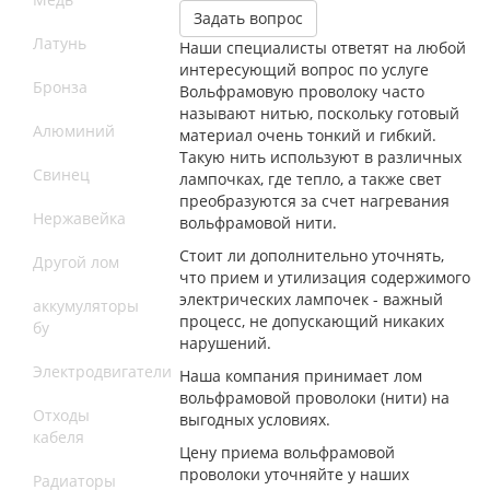
Задать вопрос
Латунь
Наши специалисты ответят на любой
интересующий вопрос по услуге
Бронза
Вольфрамовую проволоку часто
называют нитью, поскольку готовый
Алюминий
материал очень тонкий и гибкий.
Такую нить используют в различных
Свинец
лампочках, где тепло, а также свет
преобразуются за счет нагревания
Нержавейка
вольфрамовой нити.
Стоит ли дополнительно уточнять,
Другой лом
что прием и утилизация содержимого
электрических лампочек - важный
аккумуляторы
процесс, не допускающий никаких
бу
нарушений.
Электродвигатели
Наша компания принимает лом
вольфрамовой проволоки (нити) на
Отходы
выгодных условиях.
кабеля
Цену приема вольфрамовой
проволоки уточняйте у наших
Радиаторы