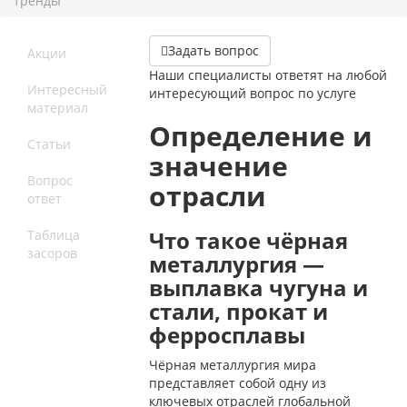
тренды
Задать вопрос
Акции
Наши специалисты ответят на любой
Интересный
интересующий вопрос по услуге
материал
Определение и
Статьи
значение
Вопрос
отрасли
ответ
Что такое чёрная
Таблица
засоров
металлургия —
выплавка чугуна и
стали, прокат и
ферросплавы
Чёрная металлургия мира
представляет собой одну из
ключевых отраслей глобальной