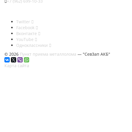
+7 (962) 699-10-33
Twitter
Facebook
Вконтакте
YouTube
Одноклассники
© 2026
Пункт приема металлолома
— "СевЗап АКБ"
Карта сайта