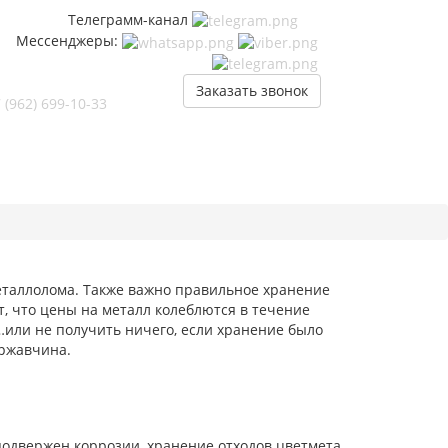
Телеграмм-канал
Мессенджеры:
Заказать звонок
 (962) 699-10-33
еталлолома. Также важно правильное хранение
ет, что цены на металл колеблются в течение
…или не получить ничего, если хранение было
 ржавчина.
одвержен коррозии, хранение отходов цветмета