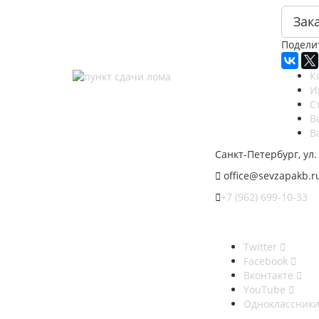
Зака
Подели
К
И
С
В
В
Санкт-Петербург, ул.
office@sevzapakb.r
+7 (962) 699-10-33
Twitter
Facebook
Вконтакте
YouTube
Одноклассник