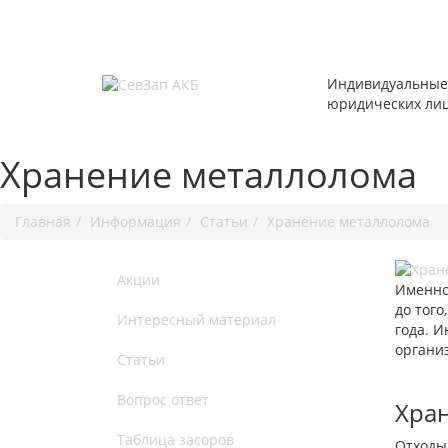
Индивидуальные
юридических ли
Хранение металлолома
Главная
Информация
Статьи
Хранение металлолома
Акции
Именно
до того
Интересный материал
года. И
органи
Статьи
Вопрос ответ
Хра
Таблица засоров
Отходы