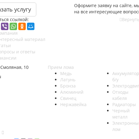
Оформите заявку на сайте, м
зать услугу
на все интересующие вопрос
ться ссылкой:
Вернуть
омпания
нтересный материал
татьи
опросы и ответы
акансии
 Смоляная, 10
Прием лома
Медь
Аккумулято
u
Латунь
б/у
Бронза
Электродви
Алюминий
Отходы
Свинец
кабеля
Нержавейка
Радиаторы
Черный
металл
Электронны
лом
и