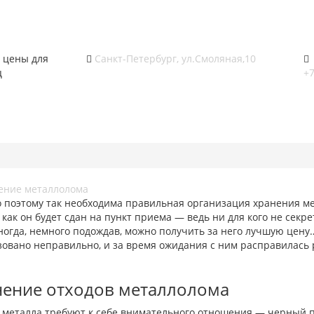
 цены для
Санкт-Петербург, ул.Смоляная,10
ц
+7
 поэтому так необходима правильная организация хранения м
, как он будет сдан на пункт приема — ведь ни для кого не секр
ногда, немного подождав, можно получить за него лучшую цену
зовано неправильно, и за время ожидания с ним расправилась
нение отходов металлолома
 металла требуют к себе внимательного отношения — черный п