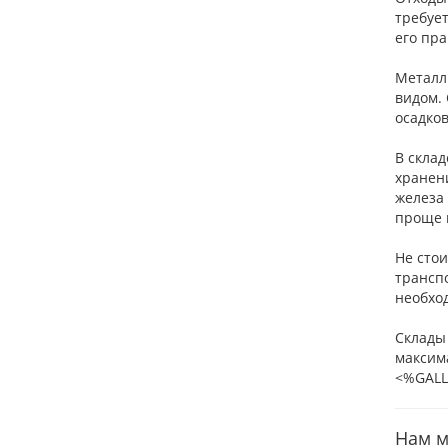
требует
его пра
Металл
видом.
осадко
В скла
хранени
железа
проще 
Не сто
транспо
необход
Склады
максим
<%GALL
Нам м