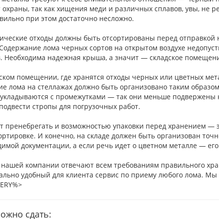
 охраны, так как хищения меди и различных сплавов, увы, не р
вильно при этом достаточно несложно.
ические отходы должны быть отсортированы перед отправкой на
 Содержание лома черных сортов на открытом воздухе недопус
в. Необходима надежная крыша, а значит — складское помещен
дском помещении, где хранятся отходы черных или цветных мет
е лома на стеллажах должно быть организовано таким образом,
 укладываются с промежутками — так они меньше подвержены ко
подвести стропы для погрузочных работ.
ит пренебрегать и возможностью упаковки перед хранением — 
ртировке. И конечно, на складе должен быть организован точн
имой документации, а если речь идет о цветном металле — его
 нашей компании отвечают всем требованиям правильного хран
ально удобный для клиента сервис по приему любого лома. Мы 
ERY%>
ожно сдать: