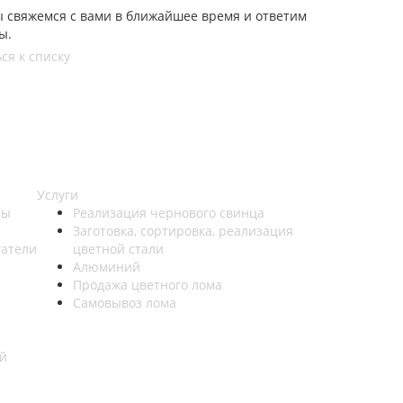
ы свяжемся с вами в ближайшее время и ответим
ы.
ся к списку
Услуги
ры
Реализация чернового свинца
Заготовка, сортировка, реализация
гатели
цветной стали
Алюминий
Продажа цветного лома
Самовывоз лома
й