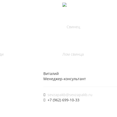
ди
Лом свинца
Виталий
Менеджер-консультант
sevzapakb@sevzapakb.ru
+7 (962) 699-10-33