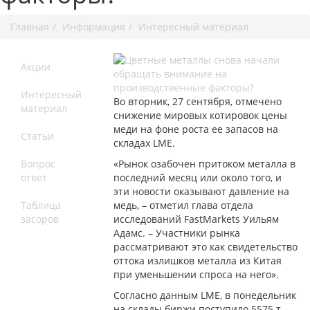
Главная
Информация
Интересный материал
Акции
Интересный
Во вторник, 27 сентября, отмечено
материал
снижение мировых котировок цены
меди на фоне роста ее запасов на
Статьи
складах LME.
Вопрос
«Рынок озабочен притоком металла в
ответ
последний месяц или около того, и
эти новости оказывают давление на
Таблица
медь, – отметил глава отдела
засоров
исследований FastMarkets Уильям
Адамс. – Участники рынка
рассматривают это как свидетельство
оттока излишков металла из Китая
при уменьшении спроса на него».
Согласно данным LME, в понедельник
на склады биржи поступило 5575 т