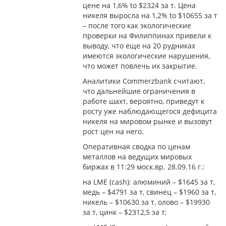
цене на 1,6% to $2324 за т. Цена
никеля выросла на 1,2% to $10655 за т
– после того как экологические
проверки на Филиппинах привели к
выводу, что еще на 20 рудниках
имеются экологические нарушения,
что может повлечь их закрытие.
Аналитики Commerzbank считают,
что дальнейшие ограничения в
работе шахт, вероятно, приведут к
росту уже наблюдающегося дефицита
никеля на мировом рынке и вызовут
рост цен на него.
Оперативная сводка по ценам
металлов на ведущих мировых
биржах в 11:29 моск.вр. 28.09.16 г.:
на LME (cash): алюминий – $1645 за т,
медь – $4791 за т, свинец – $1960 за т,
никель – $10630 за т, олово – $19930
за т, цинк – $2312,5 за т;