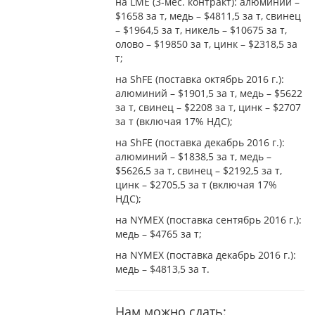
на LME (3-мес. контракт): алюминий –
$1658 за т, медь – $4811,5 за т, свинец
– $1964,5 за т, никель – $10675 за т,
олово – $19850 за т, цинк – $2318,5 за
т;
на ShFE (поставка октябрь 2016 г.):
алюминий – $1901,5 за т, медь – $5622
за т, свинец – $2208 за т, цинк – $2707
за т (включая 17% НДС);
на ShFE (поставка декабрь 2016 г.):
алюминий – $1838,5 за т, медь –
$5626,5 за т, свинец – $2192,5 за т,
цинк – $2705,5 за т (включая 17%
НДС);
на NYMEX (поставка сентябрь 2016 г.):
медь – $4765 за т;
на NYMEX (поставка декабрь 2016 г.):
медь – $4813,5 за т.
Нам можно сдать: