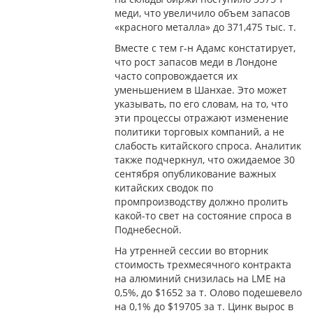
меди, что увеличило объем запасов
«красного металла» до 371,475 тыс. т.
Вместе с тем г-н Адамс констатирует,
что рост запасов меди в Лондоне
часто сопровождается их
уменьшением в Шанхае. Это может
указывать, по его словам, на то, что
эти процессы отражают изменение
политики торговых компаний, а не
слабость китайского спроса. Аналитик
также подчеркнул, что ожидаемое 30
сентября опубликование важных
китайских сводок по
промпроизводству должно пролить
какой-то свет на состояние спроса в
Поднебесной.
На утренней сессии во вторник
стоимость трехмесячного контракта
на алюминий снизилась на LME на
0,5%, до $1652 за т. Олово подешевело
на 0,1% до $19705 за т. Цинк вырос в