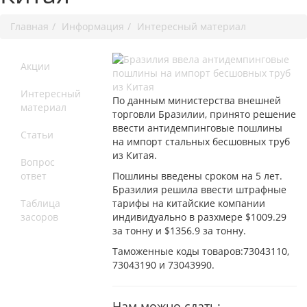
Главная
Информация
Интересный материал
Акции
Интересный
По данным министерства внешней
материал
торговли Бразилии, принято решение
ввести антидемпинговые пошлины
Статьи
на импорт стальных бесшовных труб
из Китая.
Вопрос
ответ
Пошлины введены сроком на 5 лет.
Бразилия решила ввести штрафные
Таблица
тарифы на китайские компании
засоров
индивидуально в разхмере $1009.29
за тонну и $1356.9 за тонну.
Таможенные коды товаров:73043110,
73043190 и 73043990.
Нам можно сдать: