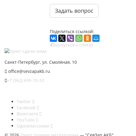
Задать вопрос
Поделиться ссылкой:
Вернуться к списку
Санкт-Петербург, ул. Смоляная, 10
office@sevzapakb.ru
+7 (962) 699-10-33
Twitter
Facebook
Вконтакте
YouTube
Одноклассники
© 2026
Пункт приема металлолома
— "СевЗап АКБ"