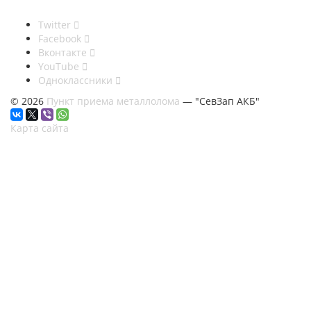
Twitter
Facebook
Вконтакте
YouTube
Одноклассники
© 2026
Пункт приема металлолома
— "СевЗап АКБ"
Карта сайта