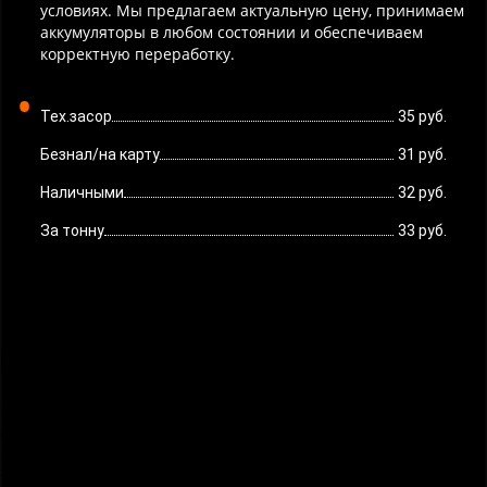
условиях. Мы предлагаем актуальную цену, принимаем
аккумуляторы в любом состоянии и обеспечиваем
корректную переработку.
Тех.засор
35 руб.
Безнал/на карту
31 руб.
Наличными
32 руб.
За тонну
33 руб.
Гелевые аккумуляторы
Гелевые аккумуляторы относятся к герметичным источникам
питания и широко применяются в ИБП, резервных системах,
телекоммуникационном оборудовании и специализированной
технике. Внутри используется связанный электролит в виде