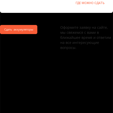
ГДЕ МОЖНО СДАТЬ
Оформите заявку на сайте,
Сдать аккумуляторы
мы свяжемся с вами в
ближайшее время и ответим
на все интересующие
вопросы.
Этапы работы при сдаче
аккумуляторов
Сдача АКБ
1
Клиент приносит аккумуляторы в наш пункт
приема или заказывает вывоз.
Оценка
2
Наши специалисты проводят взвешивание и