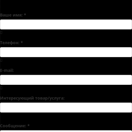
произведут расчет стоимости услуг и подготовят
индивидуальное коммерческое предложение.
Ваше имя:
*
Телефон:
*
E-mail:
Интересующий товар/услуга:
Сообщение:
*