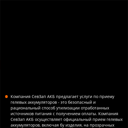
Телеграмм-канал
Мессенджеры:
+7 (962) 699-10-33
Индивидуальные цены для юридических лиц
Главная
Прием АКБ
Сдать гелевые аккумуляторы в СПб
Компания СевЗап АКБ предлагает услуги по приему
гелевых аккумуляторов - это безопасный и
рациональный способ утилизации отработанных
источников питания с получением оплаты. Компания
СевЗап АКБ осуществляет официальный прием гелевых
аккумуляторов, включая бу изделия, на прозрачных