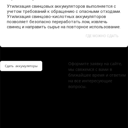
Утилизация свинцовых аккумуляторов выполняется с
учетом требований к обращению с опасными отходами.
Утилизация свинцово-кислотных аккумуляторов
позволяет безопасно переработать лом, извлечь
свинец и направить сырье на повторное использование.
ГДЕ МОЖНО СДАТЬ
Оформите заявку на сайте,
Сдать аккумуляторы
мы свяжемся с вами в
ближайшее время и ответим
на все интересующие
вопросы.
Этапы работы при сдаче
аккумуляторов
Сдача АКБ