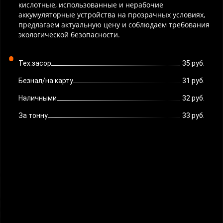
кислотные, использованные и нерабочие
аккумуляторные устройства на прозрачных условиях,
предлагаем актуальную цену и соблюдаем требования
экологической безопасности.
Тех.засор
35 руб.
Безнал/на карту
31 руб.
Наличными
32 руб.
За тонну
33 руб.
Свинцовые аккумуляторы
Свинцовые аккумуляторы широко применяются в авто,
грузовой технике, промышленном оборудовании и системах
питания. Они содержат свинец, кислоту и ценные металлы,