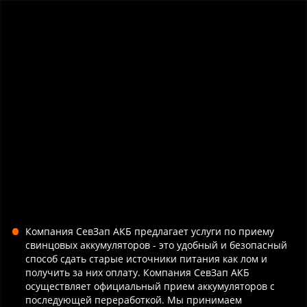
Телеграмм-канал
Мессенджеры:
+7 (962) 699-10-33
Индивидуальные цены для юридических лиц
Главная
Прием АКБ
Сдать свинцовый аккумулятор в СПб
Компания СевЗап АКБ предлагает услуги по приему
свинцовых аккумуляторов - это удобный и безопасный
способ сдать старые источники питания как лом и
получить за них оплату. Компания СевЗап АКБ
осуществляет официальный прием аккумуляторов с
последующей переработкой. Мы принимаем